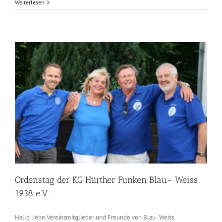
Ordenstag
Weiterlesen
2017
und
Tanzen
mit
Herz
25.11.2017
Ordenstag der KG Hürther Funken Blau- Weiss
1938 e.V.
Hallo liebe Vereinsmitglieder und Freunde von Blau- Weiss.