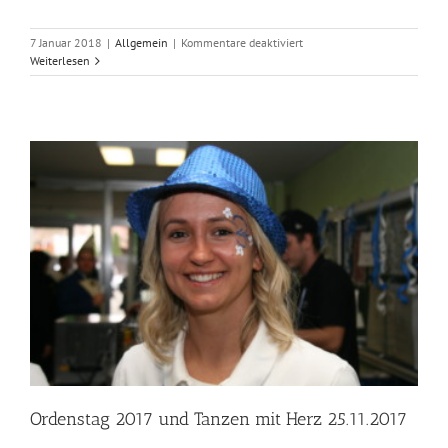
für
7 Januar 2018
|
Allgemein
|
Kommentare deaktiviert
Ein
Weiterlesen
gutes
„Neues
Jahr
2019“
für
alle
Mitglieder
und
Freunde
der
Hürther
Funken
Blau-
Weiss
Ordenstag 2017 und Tanzen mit Herz 25.11.2017