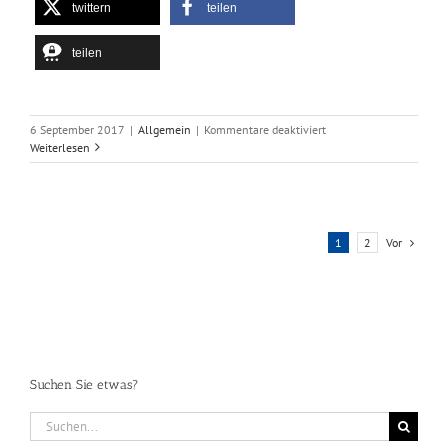
twittern
teilen
teilen
für
6 September 2017
|
Allgemein
|
Kommentare deaktiviert
Auftritt
Weiterlesen
Festival
Auerbergsterne
Bonn
Vor
1
2
Suchen Sie etwas?
Suche
nach: