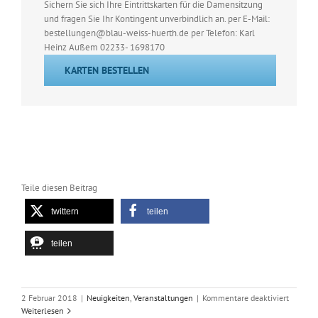
Sichern Sie sich Ihre Eintrittskarten für die Damensitzung
und fragen Sie Ihr Kontingent unverbindlich an. per E-Mail:
bestellungen@blau-weiss-huerth.de per Telefon: Karl
Heinz Außem 02233- 1698170
KARTEN BESTELLEN
Teile diesen Beitrag
twittern
teilen
teilen
für
2 Februar 2018
|
Neuigkeiten
,
Veranstaltungen
|
Kommentare deaktiviert
Damens
Weiterlesen