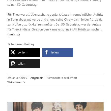
seinen 50. Geburtstag.
Für Theo war als Überraschung geplant, dass ein vermeintlicher Auftritt
in Bonn abgesagt wurde und er und seine Chrew dann leider frühzeitig
zur Hofburg zurückkehren mußten. Der 50. Geburtstag war der Anlass
für Theo, in dieser Seesion den Karnevalsprinz in Alt Hürth zu machen.
(mehr …)
Teile diesen Beitrag
twittern
teilen
teilen
für
29 Januar 2019
|
Allgemein
|
Kommentare deaktiviert
Prinz
Weiterlesen
Theo
I.
feierte
am
28.01.2019
seinen