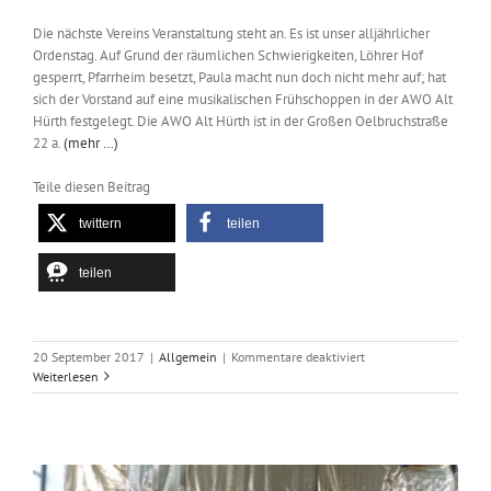
Die nächste Vereins Veranstaltung steht an. Es ist unser alljährlicher
Ordenstag. Auf Grund der räumlichen Schwierigkeiten, Löhrer Hof
gesperrt, Pfarrheim besetzt, Paula macht nun doch nicht mehr auf; hat
sich der Vorstand auf eine musikalischen Frühschoppen in der AWO Alt
Hürth festgelegt. Die AWO Alt Hürth ist in der Großen Oelbruchstraße
22 a.
(mehr …)
Teile diesen Beitrag
twittern
teilen
teilen
für
20 September 2017
|
Allgemein
|
Kommentare deaktiviert
Ordenstag
Weiterlesen
der
KG
Hürther
Funken
Blau-