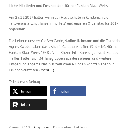
Liebe Mitglieder und Freunde der Hürther Funken Blau- Weiss.
Am 25.11.2017 hatten wir in der Hauptschule in Kendenich die
Tanzveranstaltung „Tanzen mit Herz“ und unseren Ordenstag für 2017
organisiert.
Die Leiterin unserer Großen Garde, Nadine Ilchmann und die Trainerin
Agnes Kwade haben das bisher 1. Gardetanztreffen für die KG Hürther
Funken Blau- Weiss 1938 e.V. im Rhein- Erft- Kreis organisiert. Für das
Treffen hatten sich 34 Tanzgruppen aus der näheren und weiteren
Umgebung angemeldet. Aus zeitlichen Gründen konnten aber nur 22
Gruppen auftreten.
(mehr …)
Teile diesen Beitrag
twittern
teilen
teilen
für
7 Januar 2018
|
Allgemein
|
Kommentare deaktiviert