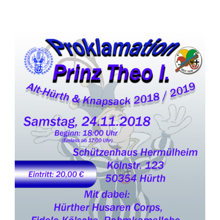
Hürther
Funken
Blau-
Weiss
und
Sommerfest
2018
im
Löhrer
Hof