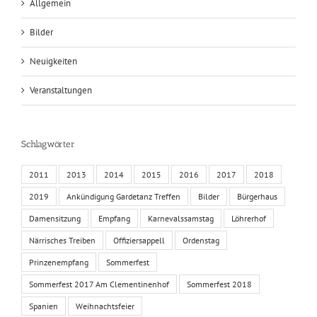
Allgemein
Bilder
Neuigkeiten
Veranstaltungen
Schlagwörter
2011
2013
2014
2015
2016
2017
2018
2019
Ankündigung Gardetanz Treffen
Bilder
Bürgerhaus
Damensitzung
Empfang
Karnevalssamstag
Löhrerhof
Närrisches Treiben
Offiziersappell
Ordenstag
Prinzenempfang
Sommerfest
Sommerfest 2017 Am Clementinenhof
Sommerfest 2018
Spanien
Weihnachtsfeier