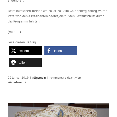
angehören.
Beim närrischen Treiben am 20.01.2019 im Goldenberg Kolleg, wurde
Peter von den 4 Präsidenten geehrt, die für den Festausschuss durch
das Programm führten.
(mehr …)
Teile diesen Beitrag
twittern
teilen
teilen
für
22 Januar 2019
|
Allgemein
|
Kommentare deaktiviert
Goldenes
Weiterlesen
Prinzenjubiläum.
Peter
Otten,
vor
50
Jahren
Prinz