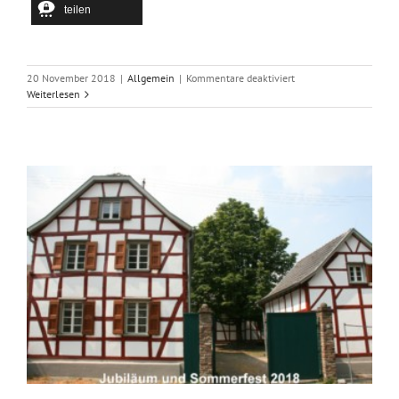
teilen
für
20 November 2018
|
Allgemein
|
Kommentare deaktiviert
11.11.2018
Weiterlesen
Ordenstag
und
karnevalistischer
Frühschoppen