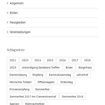
Allgemein
Bilder
Neuigkeiten
Veranstaltungen
Schlagwörter
2011
2013
2014
2015
2016
2017
2018
2019
Ankündigung Gardetanz Treffen
Bilder
Bürgerhaus
Damensitzung
Empfang
Karnevalssamstag
Löhrerhof
Närrisches Treiben
Offiziersappell
Ordenstag
Prinzenempfang
Sommerfest
Sommerfest 2017 Am Clementinenhof
Sommerfest 2018
Spanien
Weihnachtsfeier