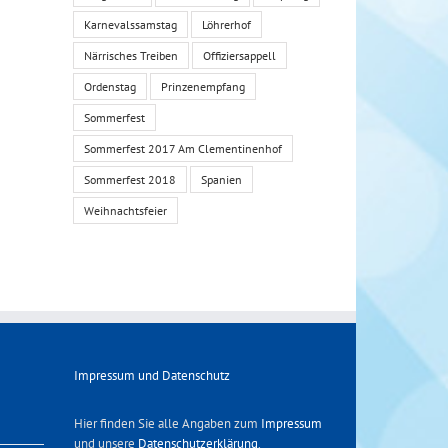
Karnevalssamstag
Löhrerhof
Närrisches Treiben
Offiziersappell
Ordenstag
Prinzenempfang
Sommerfest
Sommerfest 2017 Am Clementinenhof
Sommerfest 2018
Spanien
Weihnachtsfeier
Impressum und Datenschutz
Hier finden Sie alle Angaben zum
Impressum
und unsere
Datenschutzerklärung
.