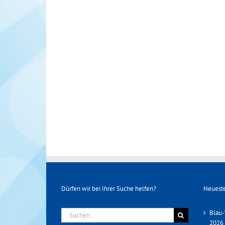
Dürfen wir bei Ihrer Suche helfen?
Neueste
Suche
Blau-
nach:
2026