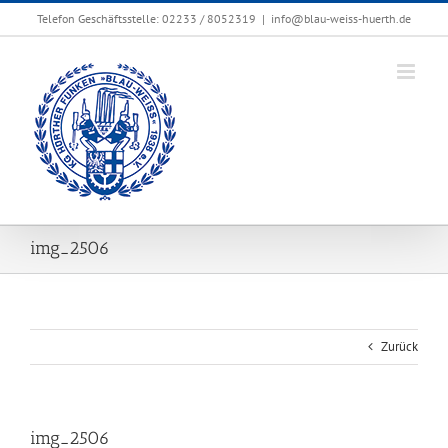
Zum
Telefon Geschäftsstelle: 02233 / 8052319
|
info@blau-weiss-huerth.de
Inhalt
springen
img_2506
Zurück
img_2506