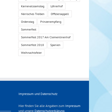
Karnevalssamstag
Löhrerhof
Närrisches Treiben
Offiziersappell
Ordenstag
Prinzenempfang
Sommerfest
Sommerfest 2017 Am Clementinenhof
Sommerfest 2018
Spanien
Weihnachtsfeier
Impressum und Datenschutz
Hier finden Sie alle Angaben zum
Impressum
und unsere
Datenschutzerklärung
.