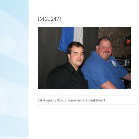
IMG_2471
für
14 August 2016
|
Kommentare deaktiviert
IMG_2471