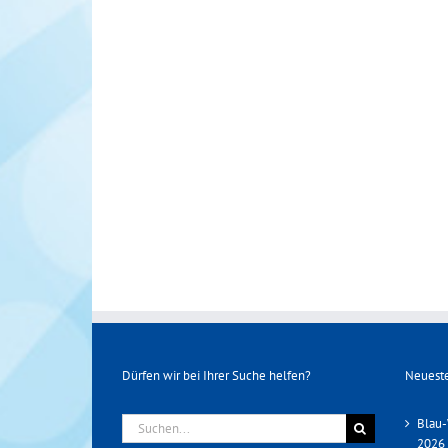
Dürfen wir bei Ihrer Suche helfen?
Neueste
Suche
Blau-
nach:
2026