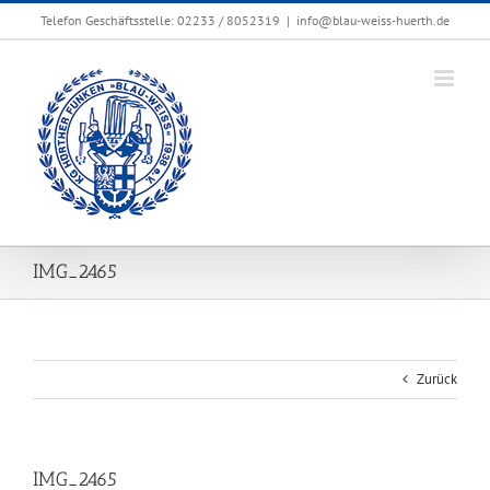
Zum
Telefon Geschäftsstelle: 02233 / 8052319
|
info@blau-weiss-huerth.de
Inhalt
springen
IMG_2465
Zurück
IMG_2465