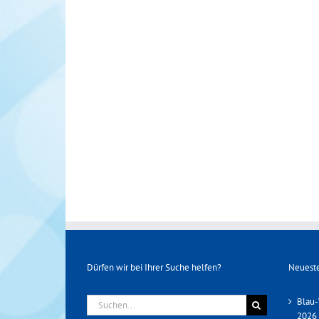
Dürfen wir bei Ihrer Suche helfen?
Neueste
Suche
Blau-
nach:
2026