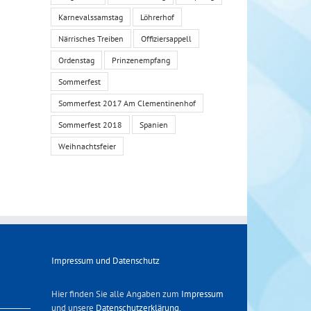
Karnevalssamstag
Löhrerhof
Närrisches Treiben
Offiziersappell
Ordenstag
Prinzenempfang
Sommerfest
Sommerfest 2017 Am Clementinenhof
Sommerfest 2018
Spanien
Weihnachtsfeier
Impressum und Datenschutz
Hier finden Sie alle Angaben zum
Impressum
und unsere
Datenschutzerklärung
.