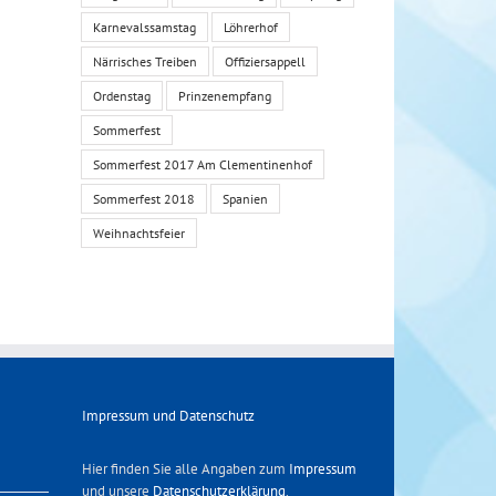
Karnevalssamstag
Löhrerhof
Närrisches Treiben
Offiziersappell
Ordenstag
Prinzenempfang
Sommerfest
Sommerfest 2017 Am Clementinenhof
Sommerfest 2018
Spanien
Weihnachtsfeier
Impressum und Datenschutz
Hier finden Sie alle Angaben zum
Impressum
und unsere
Datenschutzerklärung
.