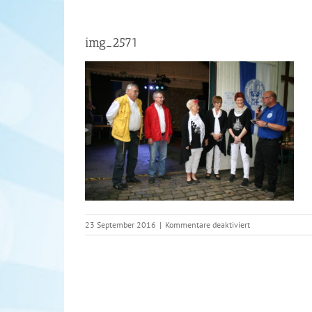
img_2571
für
23 September 2016
|
Kommentare deaktiviert
img_2571