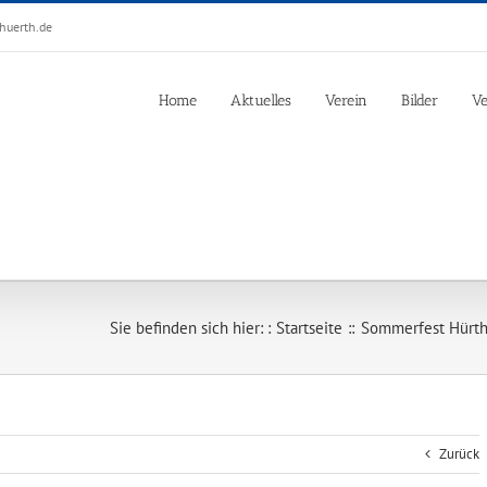
huerth.de
Home
Aktuelles
Verein
Bilder
Ve
Sie befinden sich hier: :
Startseite
Sommerfest Hürth
Zurück