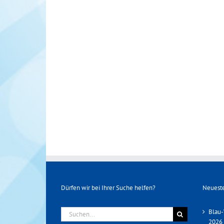
Dürfen wir bei Ihrer Suche helfen?
Neueste
Suche
Blau-
nach:
2026