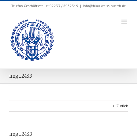
Zum
Telefon Geschäftsstelle: 02233 / 8052319
|
info@blau-weiss-huerth.de
Inhalt
springen
img_2463
Zurück
img_2463