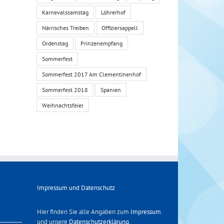
Karnevalssamstag
Löhrerhof
Närrisches Treiben
Offiziersappell
Ordenstag
Prinzenempfang
Sommerfest
Sommerfest 2017 Am Clementinenhof
Sommerfest 2018
Spanien
Weihnachtsfeier
Impressum und Datenschutz
Hier finden Sie alle Angaben zum
Impressum
und unsere
Datenschutzerklärung
.