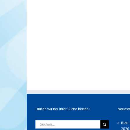
Dürfen wir bei Ihrer Suche helfen?
Neueste
Suche
Blau-
nach:
2026