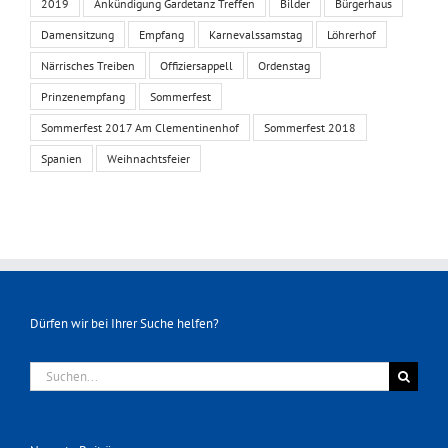
2019
Ankündigung Gardetanz Treffen
Bilder
Bürgerhaus
Damensitzung
Empfang
Karnevalssamstag
Löhrerhof
Närrisches Treiben
Offiziersappell
Ordenstag
Prinzenempfang
Sommerfest
Sommerfest 2017 Am Clementinenhof
Sommerfest 2018
Spanien
Weihnachtsfeier
Dürfen wir bei Ihrer Suche helfen?
Suche
nach: