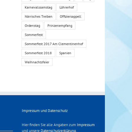
Karnevalssamstag
Löhrerhof
Närrisches Treiben
Offiziersappell
Ordenstag
Prinzenempfang
Sommerfest
Sommerfest 2017 Am Clementinenhof
Sommerfest 2018
Spanien
Weihnachtsfeier
Impressum und Datenschutz
Hier finden Sie alle Angaben zum
Impressum
und unsere
Datenschutzerklärung
.