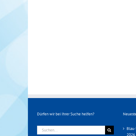
Dürfen wir bei Ihrer Suche helfen?
Neueste
Suche
Blau-
nach:
2026