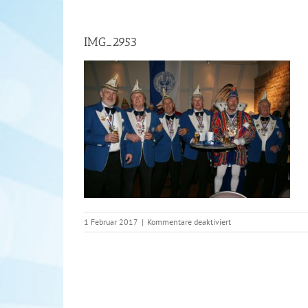
IMG_2953
für
1 Februar 2017
|
Kommentare deaktiviert
IMG_2953