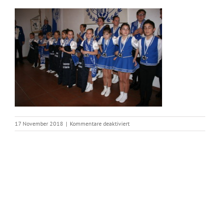
für
17 November 2018
|
Kommentare deaktiviert
IMG_5361