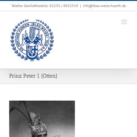
Zum
Telefon Geschäftsstelle: 02233 / 8052319
|
info@blau-weiss-huerth.de
Inhalt
springen
Prinz Peter I. (Otten)