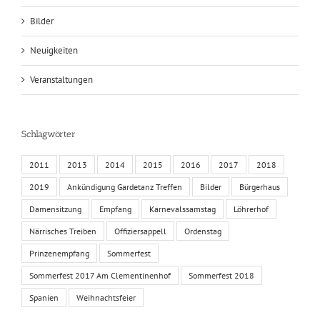
Bilder
Neuigkeiten
Veranstaltungen
Schlagwörter
2011
2013
2014
2015
2016
2017
2018
2019
Ankündigung Gardetanz Treffen
Bilder
Bürgerhaus
Damensitzung
Empfang
Karnevalssamstag
Löhrerhof
Närrisches Treiben
Offiziersappell
Ordenstag
Prinzenempfang
Sommerfest
Sommerfest 2017 Am Clementinenhof
Sommerfest 2018
Spanien
Weihnachtsfeier