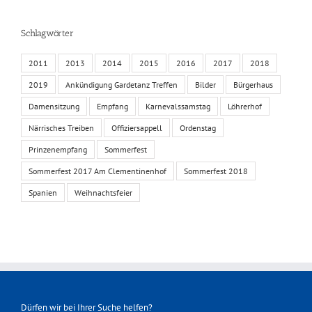
Schlagwörter
2011
2013
2014
2015
2016
2017
2018
2019
Ankündigung Gardetanz Treffen
Bilder
Bürgerhaus
Damensitzung
Empfang
Karnevalssamstag
Löhrerhof
Närrisches Treiben
Offiziersappell
Ordenstag
Prinzenempfang
Sommerfest
Sommerfest 2017 Am Clementinenhof
Sommerfest 2018
Spanien
Weihnachtsfeier
Dürfen wir bei Ihrer Suche helfen?