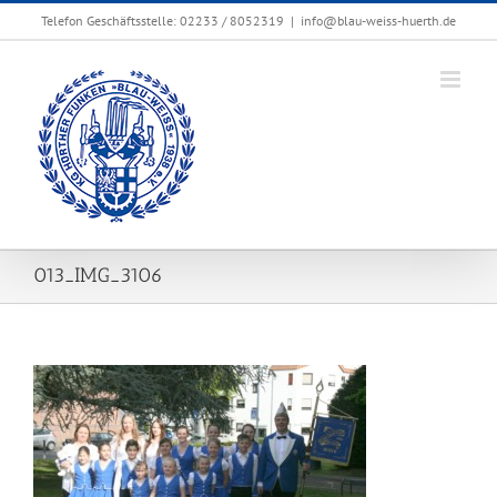
Zum
Telefon Geschäftsstelle: 02233 / 8052319
|
info@blau-weiss-huerth.de
Inhalt
springen
013_IMG_3106