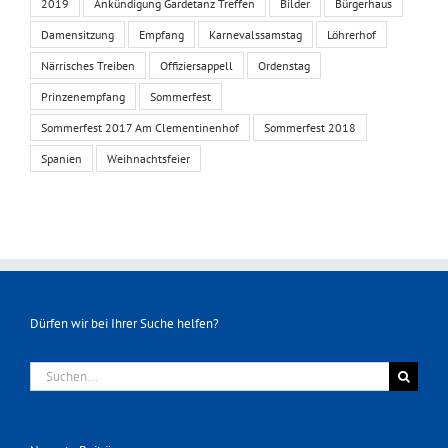
2019
Ankündigung Gardetanz Treffen
Bilder
Bürgerhaus
Damensitzung
Empfang
Karnevalssamstag
Löhrerhof
Närrisches Treiben
Offiziersappell
Ordenstag
Prinzenempfang
Sommerfest
Sommerfest 2017 Am Clementinenhof
Sommerfest 2018
Spanien
Weihnachtsfeier
Dürfen wir bei Ihrer Suche helfen?
Suche
nach: