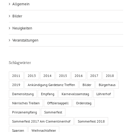
Allgemein
Bilder
Neuigkeiten
Veranstaltungen
Schlagwörter
2011
2013
2014
2015
2016
2017
2018
2019
Ankündigung Gardetanz Treffen
Bilder
Bürgerhaus
Damensitzung
Empfang
Karnevalssamstag
Löhrerhof
Närrisches Treiben
Offiziersappell
Ordenstag
Prinzenempfang
Sommerfest
Sommerfest 2017 Am Clementinenhof
Sommerfest 2018
Spanien
Weihnachtsfeier