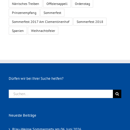
Närrisches Treiben
Offiziersappell
Ordenstag
Prinzenempfang
Sommerfest
Sommerfest 2017 Am Clementinenhof
Sommerfest 2018
Spanien
Weihnachtsfeier
Dürfen wir bei Ihrer Suche helfen?
Suche
nach:
Neueste Beiträge
Blau-Weisse Sommerparty am 06. Juni 2026