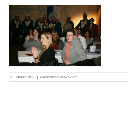
für
10 Februar 2016
|
Kommentare deaktiviert
IMG_2414